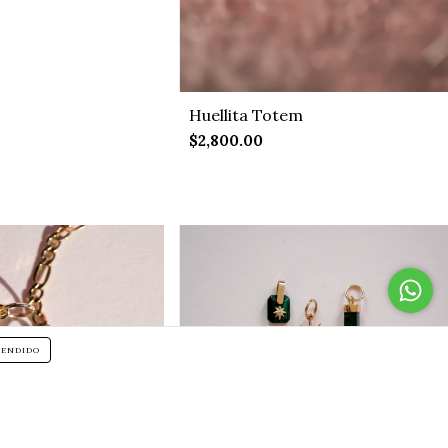
Huellita Totem
$2,800.00
TENDIDO
Mini North Star charm