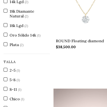
14k Lgd
(2)
18k Diamante
Natural
(2)
18k Lgd
(2)
Oro Sólido 14k
(1)
ROUND Floating diamond
Plata
(2)
$38,500.00
TALLA
2-5
(1)
5-8
(1)
8-11
(1)
Chico
(1)