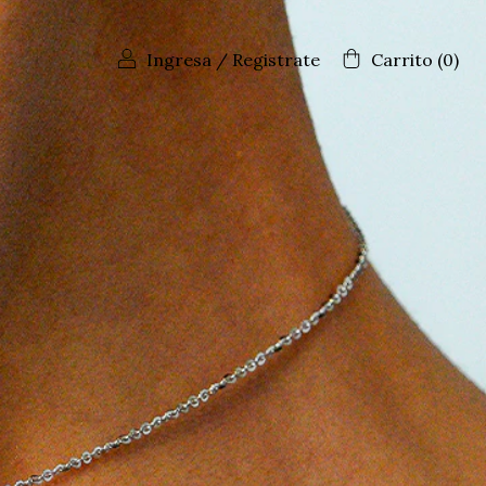
Ingresa
/
Registrate
Carrito
(
0
)