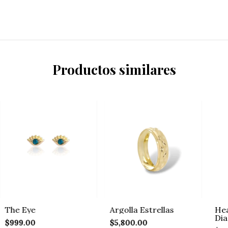
Productos similares
The Eye
Argolla Estrellas
Hea
Di
$999.00
$5,800.00