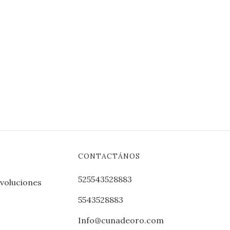
CONTACTÁNOS
525543528883
evoluciones
5543528883
Info@cunadeoro.com