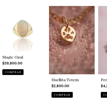
Magic Opal
$39,800.00
Per
Huellita Totem
$4,
$2,800.00
C
COMPRAR