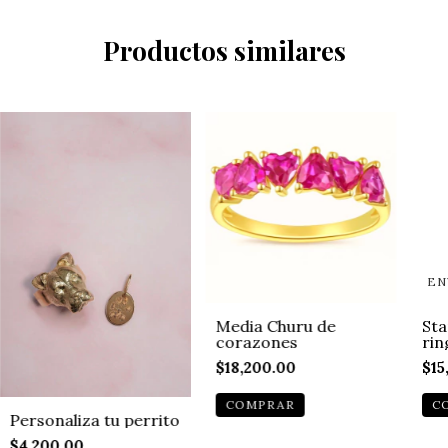
Productos similares
EN
Media Churu de
Sta
corazones
rin
$18,200.00
$15
C
Personaliza tu perrito
$4,200.00